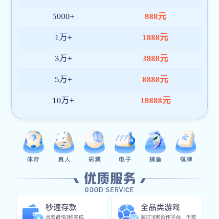
现出过人的足球天赋。他在青训时期就被认为是未来
之星，在各级别青年队中屡次斩获佳绩。这位球员以
其速度快、技术好和进攻意识强而闻名，是当今足坛
备受瞩目的新生代球员之一。
在加盟当前俱乐部之前，科内琼斯曾效力于本土的一
支知名球队，并在那里积累了丰富的比赛经验。在过
去一个赛季，他为球队贡献了多粒进球，成为球队的
重要得分手。此外，他在国家队青年军中的表现同样
亮眼，多次为球队打入关键进球。
科内琼斯身高适中，具备良好的身体素质和运动能
力，可以胜任多个进攻位置。他的踢法灵活多变，不
仅能自己创造机会，还能为队友提供助攻，这使他成
为了许多顶级俱乐部关注的对象。