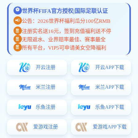
手机App
网页版
国米计划引援科内琼斯预计转
会费高达5000万欧元
2026-06-12 16:24
38 次阅读
首页
/
体育热点