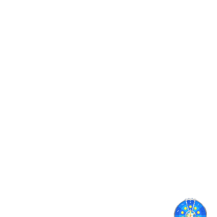
化与战术体系，这对于他的职业生涯发展至关重要。
同时，在顶级联赛中，每场比赛都意味着巨大的压
力，因此如何调整心态将直接影响他的发挥。
教练组也需要给这位年轻前锋提供充分信任与支持，
以帮助他更好地融入球队。在训练阶段，通过针对性
的指导，提高其战术理解能力，将是保证转会成功的
重要因素。此外，与队友之间建立默契关系，也是他
能否快速适应比赛节奏的重要环节。
长远来看，如果能够在新环境中持续发挥出色，科内
琼斯不仅能帮助国米争夺荣誉，还有可能成为欧洲足
坛炙手可热的新星。这将进一步扩展他的职业生涯视
野，为他今后的发展奠定坚实基础。然而，他必须时
刻保持谦逊，并努力克服职业生涯中的各种挑战，以