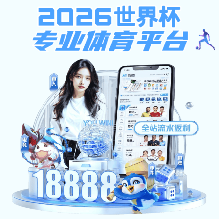
注册入口
半岛体育官网
APP与网页版入
口｜畅享全球体育赛事与数据
服务
欢迎访问
半岛体育官网
，提供全面覆盖足球、
篮球、电竞等项目的赛事资讯与数据内容， 支
持
APP下载
与
网页使用
，每日同步更新千场比
赛，聚焦热门体育内容， 助您轻松获取赛事动
态，掌握比赛节奏。