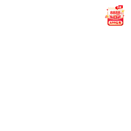
尼斯俱乐部面临降薪挑战新赛季预算仅为
尼斯俱乐部在新赛季面临着严峻的降薪挑战，预算仅为6000
万欧元，这对...
2026-06-23