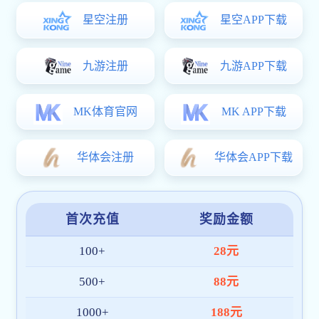
在即将到来的NBA比赛中，洛杉矶快船与波特兰开拓
者的对决成为了焦点。两支球队都希望通过胜利锁定
季后赛第八名资格，这场比赛不仅关乎荣誉，更是生
死之战。快船在本赛季展现出强大的竞争力，而开拓
者则凭借顽强的拼搏精神力争上游。本文将从球队近
期状态、关键球员表现、战术布局及心理战等四个方
面进行详细分析，以探讨明天的比赛结果可能会如何
发展，以及哪支球队更有机会获得季后赛资格。
1、球队近期状态分析
回顾快船队的近期状态，他们在过去几场比赛中表现