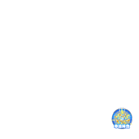
他们心态和抗压能力的重要机会。而对于老将而言，
这样的重要赛事更是一种责任感与使命感所在。因
此，各自球队如何处理好心态，将直接影响到临场表
现。
此外，在历史交锋记录上，双方互有胜负，这也意味
着心理优势并不明显。然而，对于即将进行这场“决
斗”的双方来说，自信心十分重要。如果某一方早早建
立起领先优势，对方可能会受到极大的心理打击，从
而影响整体发挥。因此，把握住每一个机会，无论是
罚球还是二次进攻，都显得尤为重要。
所以，在这场季后赛资格争夺战中，不仅要比拼技
艺，更需要比拼意志力与心理素质。最终谁能笑到最
后，很大程度上取决于选手们如何管理自己的情绪，