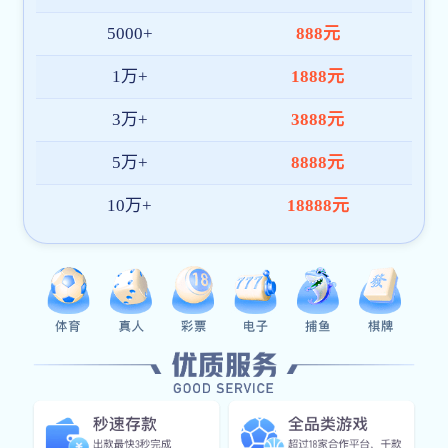
赛中的表现吸引了众多俱乐部的目光。自从进入职业
足球以来，他凭借出色的技术和敏锐的场上意识迅速
崭露头角。在赛季初，他的一系列精彩表现帮助球队
赢得了重要胜利，这使得他成为了转会市场上的热门
目标。
施拉格尔在青训时期就展现出了非凡的天赋，他不仅
具备良好的身体素质，还有着极高的足球智商。这些
优点让他无论是在中场控制还是进攻组织方面都能发
挥出色。他所展现出的领导能力也使得他成为年轻球
员中的佼佼者。
随着时间的发展，施拉格尔逐渐积累了丰富的比赛经
验，这为他的职业生涯奠定了坚实基础。如今，他正
处于一个关键的发展阶段，选择加盟哪支球队将直接