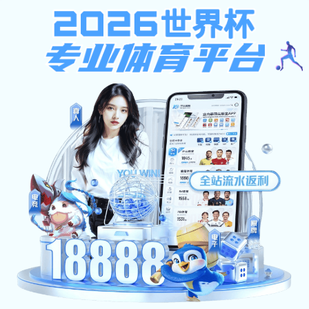
注册入口
半岛体育官网
APP与网页版入
口｜畅享全球体育赛事与数据
服务
欢迎访问
半岛体育官网
，提供全面覆盖足球、
篮球、电竞等项目的赛事资讯与数据内容， 支
持
APP下载
与
网页使用
，每日同步更新千场比
赛，聚焦热门体育内容， 助您轻松获取赛事动
态，掌握比赛节奏。