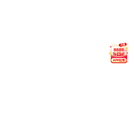
历史得分助攻双万球员盘点詹姆斯哈登威
本文将对NBA历史上得分和助攻均突破一万的传奇球员进行
盘点，重点...
2026-06-18